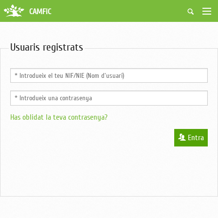
CAMFiC
Accés Usuaris
Qui som
Usuaris registrats
Fes-te soci
Activitats
Borsa de treball
Ciutadans
Biblioteca
Grups i Vocalies
Has oblidat la teva contrasenya?
Entra