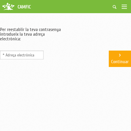
CAMFiC
Accés Usuaris
Qui som
Per reestablir la teva contrasenya
Fes-te soci
introdueix la teva adreça
Activitats
electrònica:
Borsa de treball
Ciutadans
Biblioteca
Continuar
Grups i Vocalies