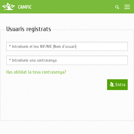
CAMFiC
Accés Usuaris
Qui som
Usuaris registrats
Fes-te soci
Activitats
Borsa de treball
Ciutadans
Biblioteca
Grups i Vocalies
Has oblidat la teva contrasenya?
Entra