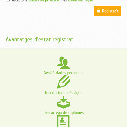
Accepto la
política de privacitat
i les
condicions legals
.
Registra't
Avantatges d'estar registrat
Gestió dades personals
Inscripcions més àgils
Descàrrega de diplomes