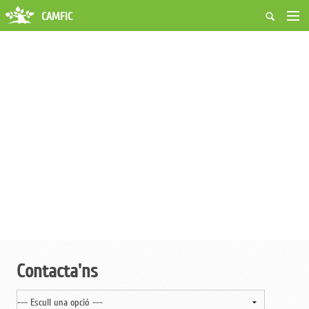
CAMFiC
Accés Usuaris
Qui som
Fes-te soci
Activitats
Borsa de treball
Ciutadans
Biblioteca
Grups i Vocalies
Contacta'ns