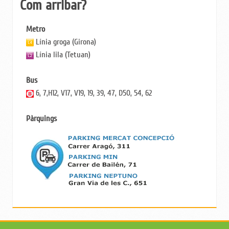
Com arribar?
Metro
Línia groga (Girona)
Línia lila (Tetuan)
Bus
6, 7,H12, V17, V19, 19, 39, 47, D50, 54, 62
Pàrquings