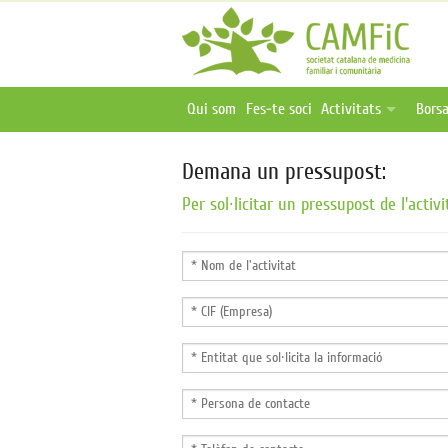
Qui som
Fes-te soci
Activitats
Borsa
Activitats programa
Ofer
Demana un pressupost:
Activitats online i 
Publ
Per sol·licitar un pressupost de l'acti
Oferta formativa ex