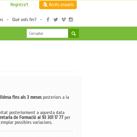
Registra't
Accés usuaris
ns
Què vols fer?
lidesa fins als 3 mesos
posteriors a la
tivitat posteriorment a aquesta data
retaria de Formació al 93 301 17 77
per
emplar possibles variacions.