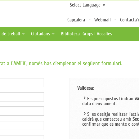
Select Language
▼
Capçalera
Webmail
Contacta'
 de treball
Ciutadans
Biblioteca
Grups i Vocalies
des
tes de feina
Fulls per a pacients
a distància
ica una oferta
Associacions de pacients
vitat a CAMFiC, només has d'emplenar el següent formulari.
ternalitzable
Enllaços d'interès
Validesa:
Els pressupostos tindran
va
data d'enviament.
Si es desitja realitzar l’ac
caldrà que contacteu amb
Sec
confirmar que es manté o cont