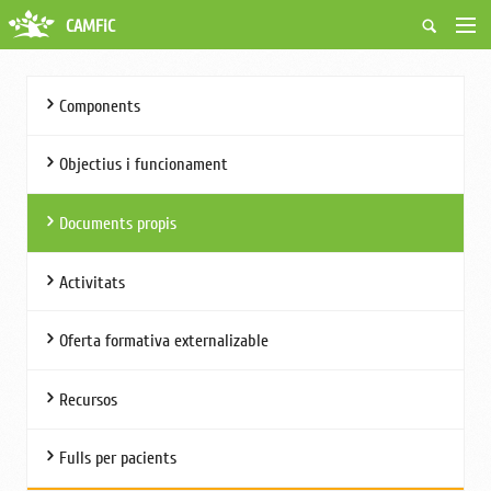
CAMFiC
Accés Usuaris
Qui som
Components
Fes-te soci
Activitats
Objectius i funcionament
Borsa de treball
Ciutadans
Documents propis
Biblioteca
Grups i Vocalies
Activitats
Oferta formativa externalizable
Recursos
Fulls per pacients