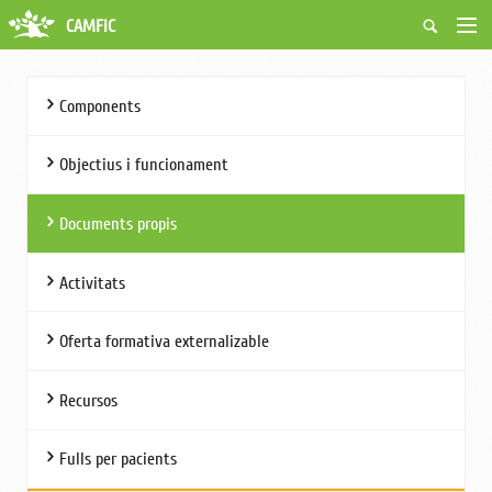
CAMFiC
Accés Usuaris
Qui som
Components
Fes-te soci
Activitats
Objectius i funcionament
Borsa de treball
Ciutadans
Documents propis
Biblioteca
Grups i Vocalies
Activitats
Oferta formativa externalizable
Recursos
Fulls per pacients