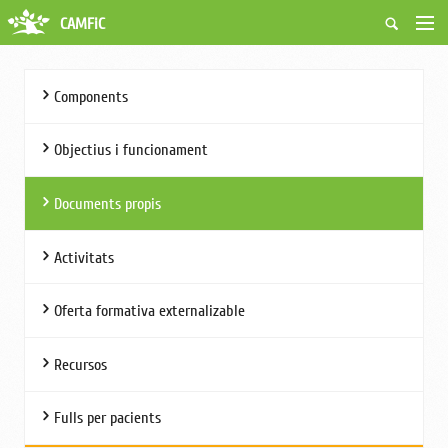
CAMFiC
Accés Usuaris
Qui som
Components
Fes-te soci
Activitats
Objectius i funcionament
Borsa de treball
Ciutadans
Documents propis
Biblioteca
Grups i Vocalies
Activitats
Oferta formativa externalizable
Recursos
Fulls per pacients