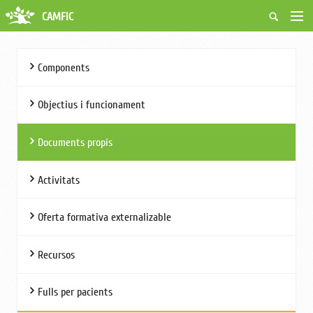
CAMFiC
Accés Usuaris
Qui som
Components
Fes-te soci
Activitats
Objectius i funcionament
Borsa de treball
Ciutadans
Documents propis
Biblioteca
Grups i Vocalies
Activitats
Oferta formativa externalizable
Recursos
Fulls per pacients