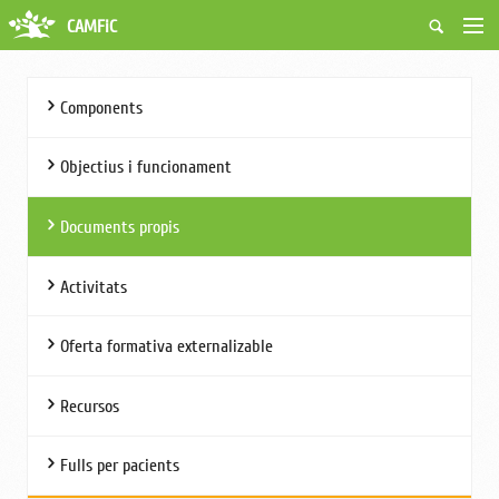
CAMFiC
Accés Usuaris
Qui som
Components
Fes-te soci
Activitats
Objectius i funcionament
Borsa de treball
Ciutadans
Documents propis
Biblioteca
Grups i Vocalies
Activitats
Oferta formativa externalizable
Recursos
Fulls per pacients