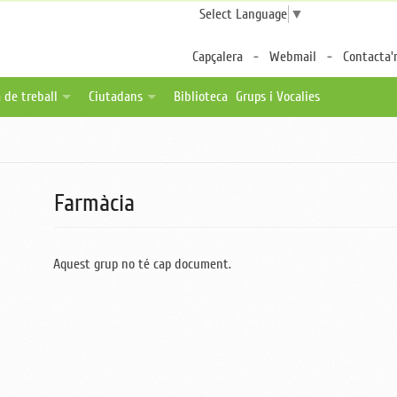
Select Language
▼
Capçalera
Webmail
Contacta'
 de treball
Ciutadans
Biblioteca
Grups i Vocalies
des
tes de feina
Fulls per a pacients
a distància
ica una oferta
Associacions de pacients
ternalitzable
Enllaços d'interès
Farmàcia
Aquest grup no té cap document.