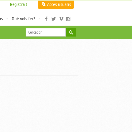
Registra't
Accés usuaris
ns
Què vols fer?