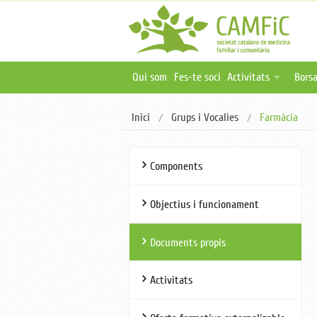
Qui som
Fes-te soci
Activitats
Borsa
Activitats programa
Ofer
Inici
Grups i Vocalies
Farmàcia
Activitats online i 
Publ
Oferta formativa ex
Components
Objectius i funcionament
Documents propis
Activitats