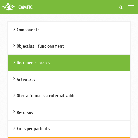
CAMFiC
Accés Usuaris
Qui som
Components
Fes-te soci
Activitats
Objectius i funcionament
Borsa de treball
Ciutadans
Documents propis
Biblioteca
Grups i Vocalies
Activitats
Oferta formativa externalizable
Recursos
Fulls per pacients