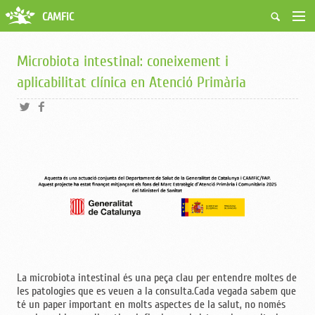
CAMFiC
Accés Usuaris
Qui som
Microbiota intestinal: coneixement i
Fes-te soci
aplicabilitat clínica en Atenció Primària
Activitats
Borsa de treball
Ciutadans
Biblioteca
Grups i Vocalies
La microbiota intestinal és una peça clau per entendre moltes de
les patologies que es veuen a la consulta.Cada vegada sabem que
té un paper important en molts aspectes de la salut, no només