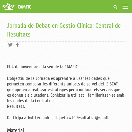
CAMFiC
Accés Usuaris
Qui som
Jornada de Debat en Gestió Clínica: Central de
Fes-te soci
Resultats
Activitats
Borsa de treball
Ciutadans
Biblioteca
El 4 de novembre a la seu de la CAMFiC.
Grups i Vocalies
L'objectiu de la Jornada és aprendre a usar les dades que
permeten comparar les diferents unitats de servei del SISCAT
que ajuden a realitzar estratègies per a millorar els serveis que
es donen als ciutadans. Conèixer la utilitat i familiaritzar-se amb
les dades de la Central de
Resultats.
Participa a Twitter amb l'etiqueta #JCResultats @camfic
Material