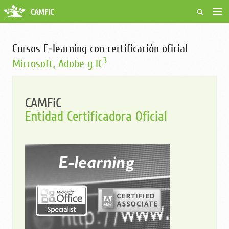
CAMFiC
Accés Usuaris
Qui som
Cursos E-learning con certificación oficial
Fes-te soci
3
Microsoft, Adobe y IC
Activitats
Borsa de treball
Ciutadans
CAMFiC
Biblioteca
Entidad Certificadora Oficial
Grups i Vocalies