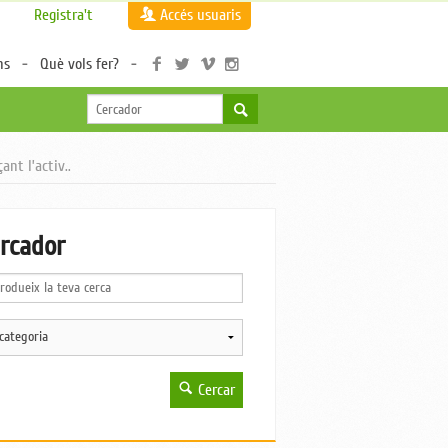
Registra't
Accés usuaris
ns
Què vols fer?
nt l’activ..
rcador
Cercar