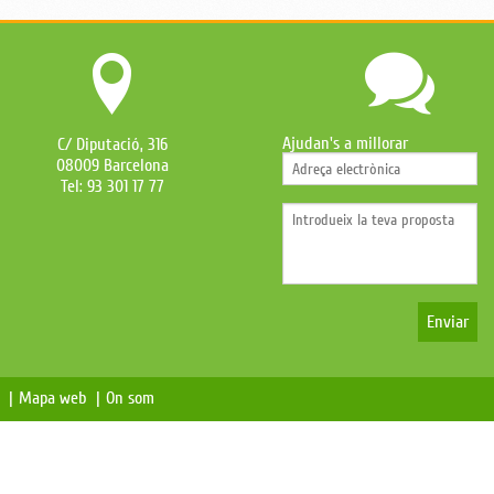
Ajudan's a millorar
C/ Diputació, 316
08009 Barcelona
Tel: 93 301 17 77
Enviar
s |
Mapa web |
On som