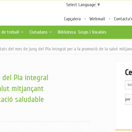
Select Language
▼
Capçalera
Webmail
Contacta'
 de treball
Ciutadans
Biblioteca
Grups i Vocalies
des
tes de feina
Fulls per a pacients
ats del mes de juny del Pla integral per a la promoció de la salut mitjança
a distància
ica una oferta
Associacions de pacients
ternalitzable
Enllaços d'interès
Ce
del Pla integral
alut mitjançant
ntació saludable