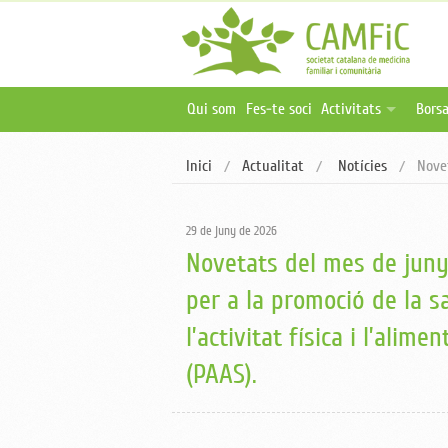
Qui som
Fes-te soci
Activitats
Borsa
Activitats programa
Ofer
Inici
Actualitat
Notícies
Novet
Activitats online i 
Publ
Oferta formativa ex
29 de juny de 2026
Novetats del mes de juny 
per a la promoció de la s
l’activitat física i l’alime
(PAAS).