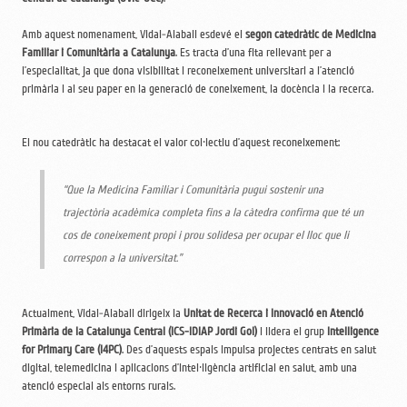
Amb aquest nomenament, Vidal-Alaball esdevé el
segon catedràtic de Medicina
Familiar i Comunitària a Catalunya
. Es tracta d’una fita rellevant per a
l’especialitat, ja que dona visibilitat i reconeixement universitari a l’atenció
primària i al seu paper en la generació de coneixement, la docència i la recerca.
El nou catedràtic ha destacat el valor col·lectiu d’aquest reconeixement:
“Que la Medicina Familiar i Comunitària pugui sostenir una
trajectòria acadèmica completa fins a la càtedra confirma que té un
cos de coneixement propi i prou solidesa per ocupar el lloc que li
correspon a la universitat.”
Actualment, Vidal-Alaball dirigeix la
Unitat de Recerca i Innovació en Atenció
Primària de la Catalunya Central (ICS-IDIAP Jordi Gol)
i lidera el grup
Intelligence
for Primary Care (I4PC)
. Des d’aquests espais impulsa projectes centrats en salut
digital, telemedicina i aplicacions d’intel·ligència artificial en salut, amb una
atenció especial als entorns rurals.