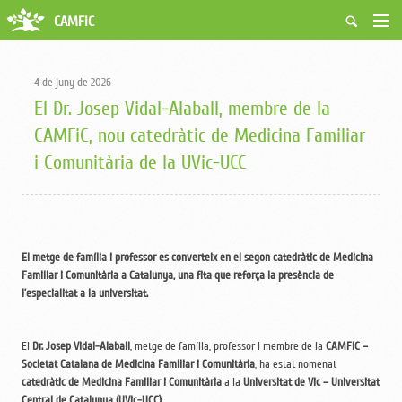
CAMFiC
Accés Usuaris
Qui som
4 de juny de 2026
Fes-te soci
El Dr. Josep Vidal-Alaball, membre de la
Activitats
CAMFiC, nou catedràtic de Medicina Familiar
Borsa de treball
i Comunitària de la UVic-UCC
Ciutadans
Biblioteca
Grups i Vocalies
El metge de família i professor es converteix en el segon catedràtic de Medicina
Familiar i Comunitària a Catalunya, una fita que reforça la presència de
l’especialitat a la universitat.
El
Dr. Josep Vidal-Alaball
, metge de família, professor i membre de la
CAMFiC –
Societat Catalana de Medicina Familiar i Comunitària
, ha estat nomenat
catedràtic de Medicina Familiar i Comunitària
a la
Universitat de Vic – Universitat
Central de Catalunya (UVic-UCC)
.